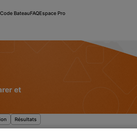
Code Bateau
FAQ
Espace Pro
es cookies
Politique de confidentialité
Mentions légales
rer et
ion
Résultats