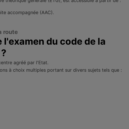
 théorique générale (ETG), est accessible à partir de :
duite accompagnée (AAC).
a route
 l'examen du code de la
 ?
entre agréé par l'Etat.
ns à choix multiples portant sur divers sujets tels que :