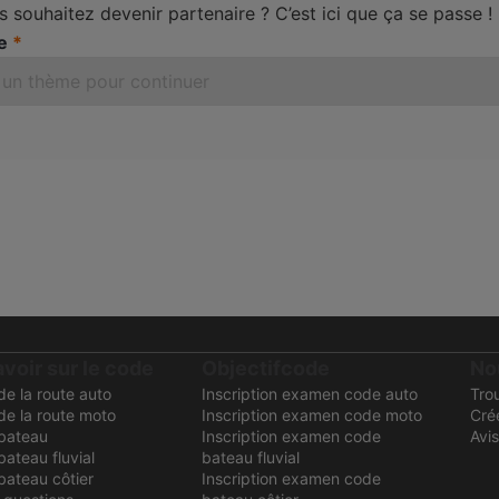
s souhaitez devenir partenaire ? C’est ici que ça se passe !
e
avoir sur le code
Objectifcode
No
e la route auto
Inscription examen code auto
Tro
de la route moto
Inscription examen code moto
Cré
bateau
Inscription examen code
Avis
ateau fluvial
bateau fluvial
bateau côtier
Inscription examen code