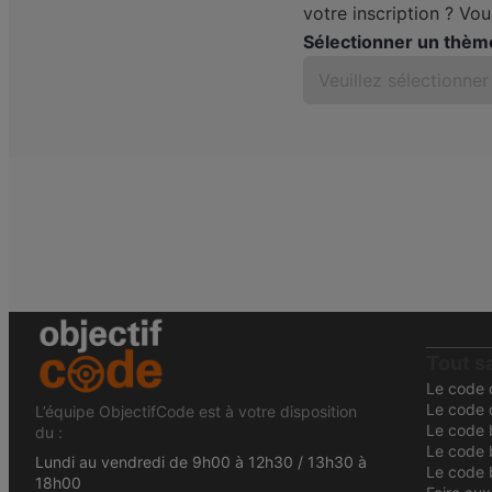
votre inscription ? Vou
Sélectionner un thèm
n du code bateau
 l'examen
r l'examen
 l'examen
ption
P
Pro
Tout s
Le code d
Le code 
L’équipe ObjectifCode est à votre disposition
Le code 
du :
Le code b
Lundi au vendredi de 9h00 à 12h30 / 13h30 à
Le code 
18h00