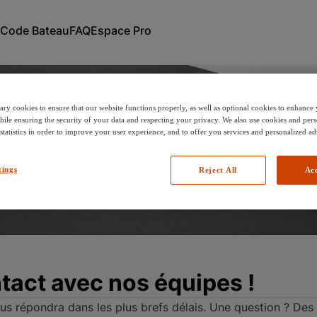
Code Bateau
FAQ
Espace Pro
ary cookies to ensure that our website functions properly, as well as optional cookies to enhanc
es cookies
hile ensuring the security of your data and respecting your privacy. We also use cookies and pers
Politique de confidentialité
Mentions légales
 statistics in order to improve your user experience, and to offer you services and personalized ad
tings
Reject All
Acc
tact avec nos équipes !
ous répondra dans les plus brefs délais. Une question ? Des