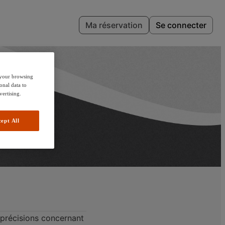
Ma réservation
Se connecter
e your browsing
onal data to
vertising.
ept All
 précisions concernant