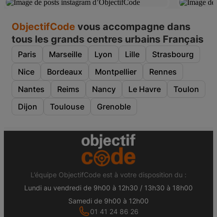
ObjectifCode
vous accompagne dans
tous les grands centres urbains Français
Paris
Marseille
Lyon
Lille
Strasbourg
Nice
Bordeaux
Montpellier
Rennes
Nantes
Reims
Nancy
Le Havre
Toulon
Dijon
Toulouse
Grenoble
L’équipe ObjectifCode est à votre disposition du :
Lundi au vendredi de 9h00 à 12h30 / 13h30 à 18h00
Samedi de 9h00 à 12h00
01 41 24 86 26