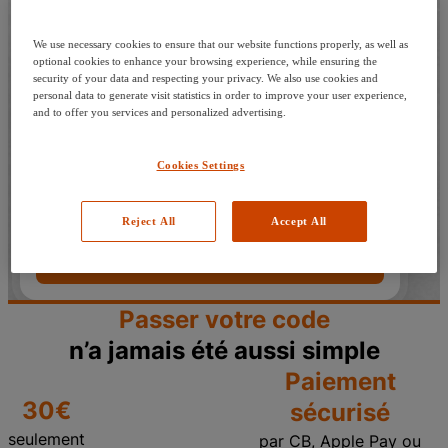
amen du code bateau
nt l'examen
We use necessary cookies to ensure that our website functions properly, as well as
ser l'examen
optional cookies to enhance your browsing experience, while ensuring the
security of your data and respecting your privacy. We also use cookies and
ès l'examen
Auto
Moto
Fluvial
Côtier
personal data to generate visit statistics in order to improve your user experience,
cription
and to offer you services and personalized advertising.
Ma ville
DIPP
Cookies Settings
pte
Quand?
ce Pro
Reject All
Accept All
Trouver un centre
Passer votre code
n’a jamais été aussi simple
Paiement
30€
sécurisé
seulement
par CB, Apple Pay ou